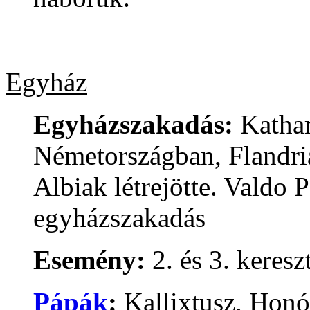
Egyház
Egyházszakadás:
Kathar
Németországban, Flandri
Albiak létrejötte. Valdo P
egyházszakadás
Esemény:
2. és 3. keresz
Pápák
:
Kallixtusz, Honó