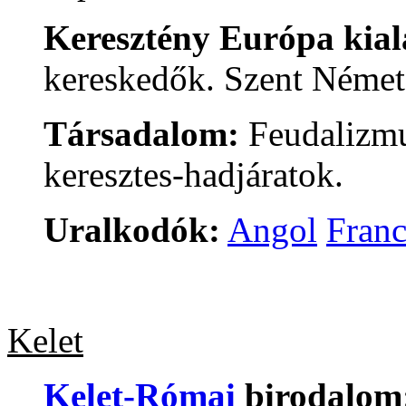
Keresztény Európa kial
kereskedők. Szent Német
Társadalom:
Feudalizmus
keresztes-hadjáratok.
Uralkodók:
Angol
Franc
Kelet
Kelet-Római
birodalom