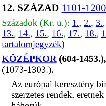
12. SZÁZAD
1101-1200
Századok (Kr. u.):
1.
,
2.
,
3.
,
13.
,
14.
,
15.
,
16.
,
17.
,
18.
,
1
tartalomjegyzék
)
KÖZÉPKOR
(604-1453.)
(1073-1303.).
Az európai keresztény bi
szerzetes rendek, eretne
háborúk.