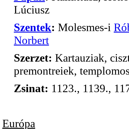
Lúciusz
Szentek
:
Molesmes-i
Ró
Norbert
Szerzet:
Kartauziak, cisz
premontreiek, templomos
Zsinat:
1123., 1139., 117
Európa