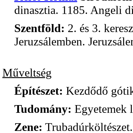
dinasztia. 1185. Angeli d
Szentföld:
2. és 3. keresz
Jeruzsálemben. Jeruzsále
Műveltség
Építészet:
Kezdődő góti
Tudomány:
Egyetemek l
Zene:
Trubadúrköltészet