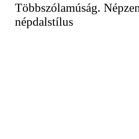
Többszólamúság. Népzené
népdalstílus