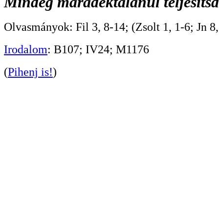
Mindég maradéktalanul teljesítsd 
Olvasmányok: Fil 3, 8-14; (Zsolt 1, 1-6; Jn 8,
Irodalom
: B107; IV24; M1176
(
Pihenj is!
)