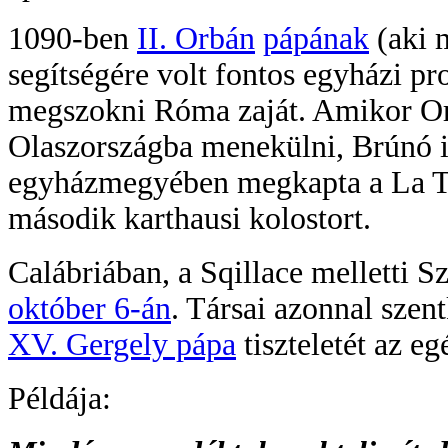
1090-ben
II. Orbán
pápának
(aki 
segítségére volt fontos egyházi 
megszokni Róma zaját. Amikor Or
Olaszországba menekülni, Brúnó is
egyházmegyében megkapta a La Tor
második karthausi kolostort.
Calábriában, a Sqillace melletti S
október 6-án
. Társai azonnal szen
XV. Gergely pápa
tiszteletét az eg
Példája: