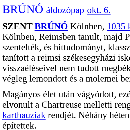
BRÚNÓ
áldozópap
okt. 6.
SZENT
BRÚNÓ
Kölnben,
1035 
Kölnben, Reimsben tanult, majd P
szentelték, és hittudományt, klassz
tanított a reimsi székesegyházi is
visszaéléseivel nem tudott megbék
végleg lemondott és a molemei ben
Magányos élet után vágyódott, ezé
elvonult a Chartreuse melletti reng
karthauziak
rendjét. Néhány héten
építettek.