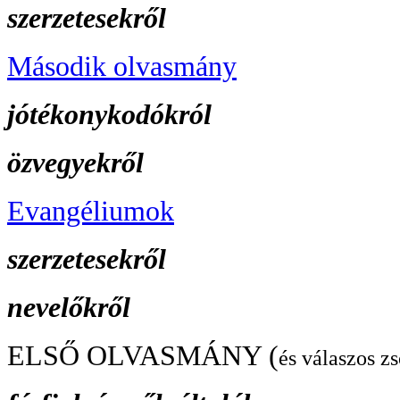
szerzetesekről
Második olvasmány
jótékonykodókról
özvegyekről
Evangéliumok
szerzetesekről
nevelőkről
ELSŐ OLVASMÁNY (
és válaszos zs