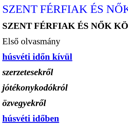
SZENT FÉRFIAK ÉS NŐ
SZENT FÉRFIAK ÉS NŐK KÖ
Első olvasmány
húsvéti időn kívül
szerzetesekről
jótékonykodókról
özvegyekről
húsvéti időben