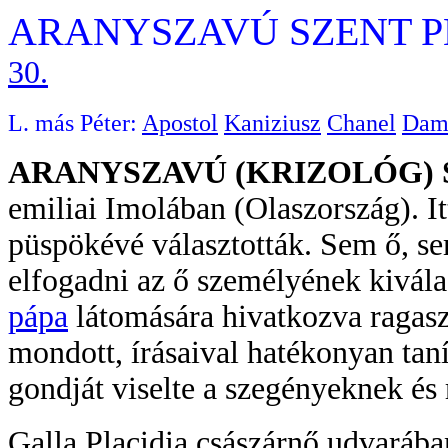
ARANYSZAVÚ SZENT 
30.
L. más Péter:
Apostol
Kaniziusz
Chanel
Dam
ARANYSZAVÚ (KRIZOLÓG)
emiliai Imolában (Olaszország). I
püspökévé választották. Sem ő, s
elfogadni az ő személyének kivála
pápa
látomására hivatkozva ragasz
mondott, írásaival hatékonyan taní
gondját viselte a szegényeknek és
Galla Placidia császárnő udvarába