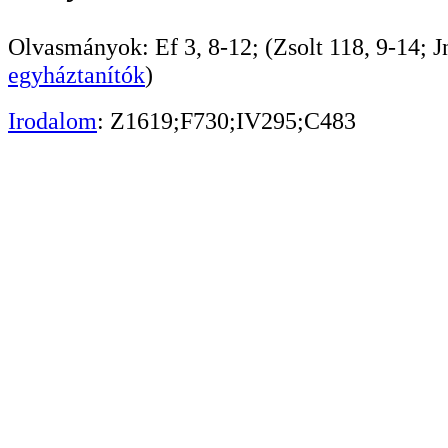
Olvasmányok: Ef 3, 8-12; (Zsolt 118, 9-14; Jn
egyháztanítók
)
Irodalom
: Z1619;F730;IV295;C483