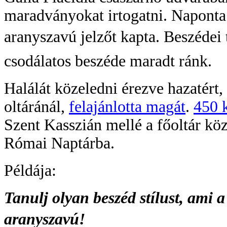
maradványokat irtogatni. Naponta 
aranyszavú jelzőt kapta. Beszédei
csodálatos beszéde maradt ránk.
Halálát közeledni érezve hazatért
oltáránál,
felajánlotta magát
.
450 
Szent Kasszián mellé a főoltár kö
Római Naptárba.
Példája:
Tanulj olyan beszéd stílust, ami
aranyszavú!