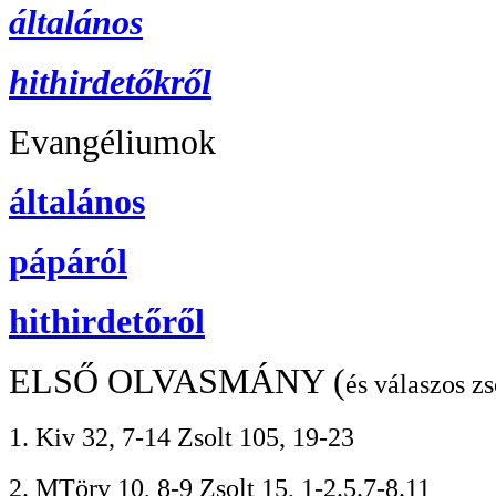
általános
hithirdetőkről
Evangéliumok
általános
pápáról
hithirdetőről
ELSŐ OLVASMÁNY (
és válaszos zs
1. Kiv 32, 7-14 Zsolt 105, 19-23
2. MTörv 10, 8-9 Zsolt 15, 1-2.5.7-8.11