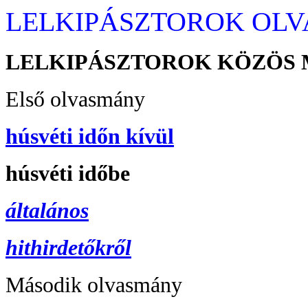
LELKIPÁSZTOROK OL
LELKIPÁSZTOROK KÖZÖS 
Első olvasmány
húsvéti időn kívül
húsvéti időbe
általános
hithirdetőkről
Második olvasmány