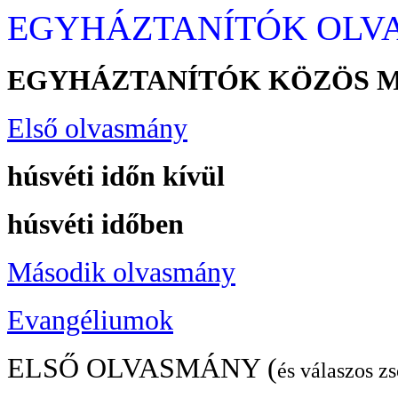
EGYHÁZTANÍTÓK OLV
EGYHÁZTANÍTÓK KÖZÖS M
Első olvasmány
húsvéti időn kívül
húsvéti időben
Második olvasmány
Evangéliumok
ELSŐ OLVASMÁNY (
és válaszos zs