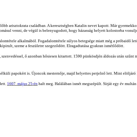
előbb arisztokrata családban. A keresztségben Katalin nevet kapott. Már gyermekk
domásul venni, de végül is belenyugodott, hogy házasság helyett kolostorba vonulj
lomtétele alkalmából. Fogadalomtétele súlyos betegsége miatt még a próbaidő letöl
 kipirult, szeme a feszületre szegeződött. Elragadtatása gyakran ismétlődött.
l, szenvedéssel, ő azonban hősiesen kitartott. 1590 pünkösdjén áldozás után szűnt m
élküli papokért is. Újoncok mesternője, majd helyettes perjelnő lett. Mint elöljáró 
dett.
1607. május 25-én
halt meg. Halálában ismét megszépült. Sírját egy év multán f