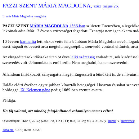
PAZZI SZENT MÁRIA MAGDOLNA,
szűz
május 25.
L. más Mária Magdolna:
-magdalai
PAZZI SZENT
MÁRIA
MAGDOLNA
1566-ban
született Firenzében, a legelők
lakóinak adta. Már 12 évesen szüzességet fogadott. Ezt atyja nem igen akarta tu
16 évesen
karmelita
lett, ekkor vette fel a bűnbánó Mária Magdolna nevét, fogada
esett: sápadt és beesett arca megtelt, megszépült, szenvedő vonásai eltűntek, arca
Az elragadtatások időszaka után öt éves
lelki szárazság
szakadt rá, sok kisértésse
szenvedés volt. Jelmondata is erről szólt: Nem meghalni, hanem szenvedni.
Állandóan imádkozott, sanyargatta magát. Engesztelt a bűnökért is, de a hivatás n
Halála előtti éveiben egyre jobban kínozták betegségei. Hosszan és sokat szenve
boldoggá,
IX. Kelemen pápa
pedig 1669-ben szentté avatta.
Példája:
Ha fáj valami, azt mindég felajánlhatod valamilyen nemes célra!
Olvasmányok: 1Kor 7, 25-35; (Zsolt 148, 1-2.11-14; Jn 8, 31-32); Mk 3, 31-35 (v.
szüzek
, v.
szerzetesek
)
Irodalom
: C475; II230; Z1537