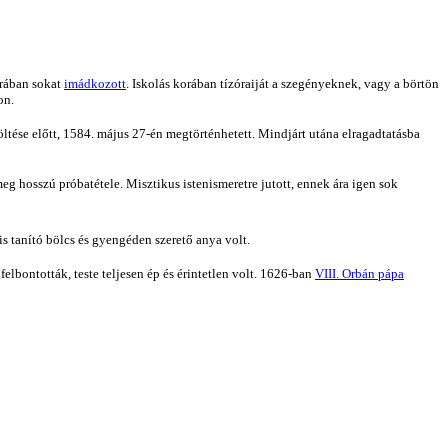
orában sokat
imádkozott
. Iskolás korában tízóraiját a szegényeknek, vagy a börtön
on.
tése előtt, 1584. május 27-én megtörténhetett. Mindjárt utána elragadtatásba
eg hosszú próbatétele. Misztikus istenismeretre jutott, ennek ára igen sok
is tanító bölcs és gyengéden szerető anya volt.
elbontották, teste teljesen ép és érintetlen volt. 1626-ban
VIII. Orbán pápa