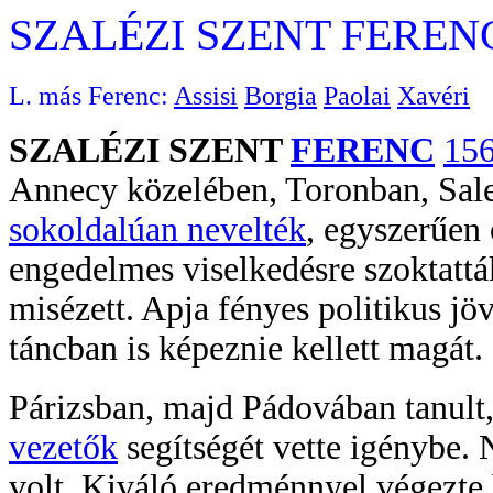
SZALÉZI SZENT FEREN
L. más Ferenc:
Assisi
Borgia
Paolai
Xavéri
SZALÉZI SZENT
FERENC
156
Annecy közelében, Toronban, Sale
sokoldalúan nevelték
, egyszerűen 
engedelmes viselkedésre szoktattá
misézett. Apja fényes politikus jö
táncban is képeznie kellett magát.
Párizsban, majd Pádovában tanult,
vezetők
segítségét vette igénybe. 
volt. Kiváló eredménnyel végezte 