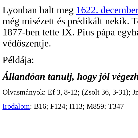
Lyonban halt meg
1622. december
még misézett és prédikált nekik. 
1877-ben tette IX. Pius pápa egyhá
védőszentje.
Példája:
Állandóan tanulj, hogy jól vége
Olvasmányok: Ef 3, 8-12; (Zsolt 36, 3-31); Jn
Irodalom
: B16; F124; I113; M859; T347