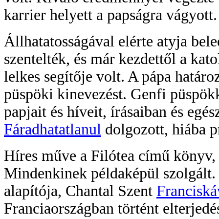
karrier helyett a papságra vágyott.
Állhatatosságával elérte atyja be
szentelték, és már kezdettől a kato
lelkes segítője volt. A pápa határo
püspöki kinevezést. Genfi püspök
papjait és híveit, írásaiban és egés
Fáradhatatlanul
dolgozott, hiába p
Híres műve a Filótea című könyv, a
Mindenkinek példaképül szolgált
alapítója, Chantal Szent
Franciská
Franciaországban történt elterjedé