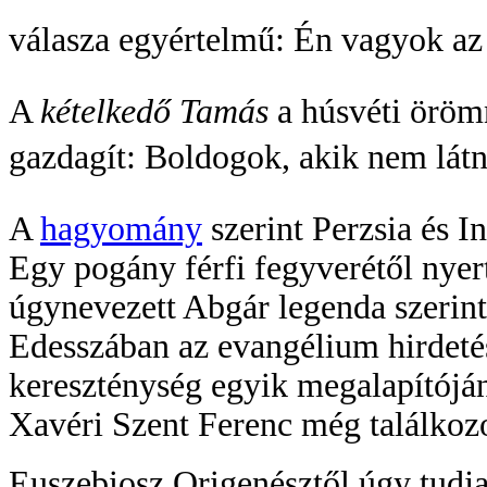
válasza egyértelmű: Én vagyok az út
A
kételkedő Tamás
a húsvéti örömn
gazdagít: Boldogok, akik nem látna
A
hagyomány
szerint Perzsia és I
Egy pogány férfi fegyverétől nyer
úgynevezett Abgár legenda szerint
Edesszában az evangélium hirdetés
kereszténység egyik megalapítójána
Xavéri Szent Ferenc még találkoz
Euszebiosz Origenésztől úgy tudja,