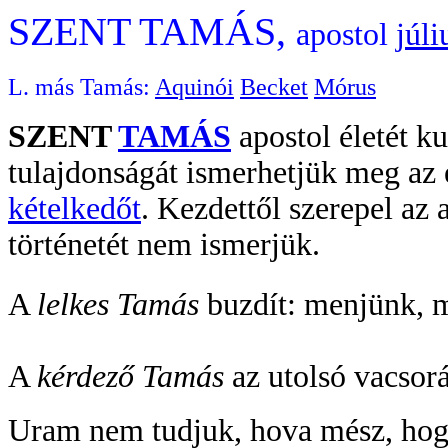
SZENT TAMÁS,
apostol
júli
L. más Tamás:
Aquinói
Becket
Mórus
SZENT
TAMÁS
apostol életét k
tulajdonságát ismerhetjük meg az
kételkedőt
. Kezdettől szerepel az
történetét nem ismerjük.
A
lelkes Tamás
buzdít: menjünk, m
A
kérdező Tamás
az utolsó vacsorán
Uram nem tudjuk, hova mész, hogy