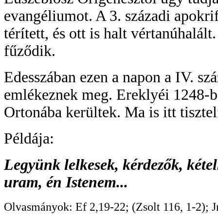
evangéliumot. A 3. századi apokri
térített, és ott is halt vértanúhalá
fűződik.
Edesszában ezen a napon a IV. száz
emlékeznek meg. Ereklyéi 1248-ba
Ortonába kerültek. Ma is itt tisztel
Példája:
Legyünk lelkesek, kérdezők, kéte
uram, én Istenem...
Olvasmányok: Ef 2,19-22; (Zsolt 116, 1-2); J