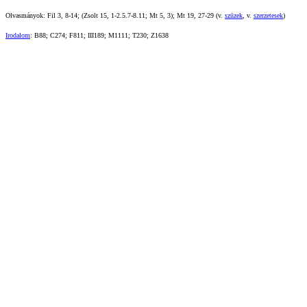
Olvasmányok: Fil 3, 8-14; (Zsolt 15, 1-2.5.7-8.11; Mt 5, 3); Mt 19, 27-29 (v.
szüzek
, v.
szerzetesek
)
Irodalom
: B88; C274; F811; III189; M1111; T230; Z1638