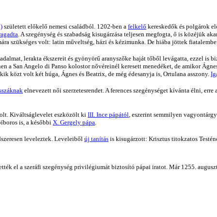
)
született előkelő nemesi családból. 1202-ben a
felkelő
kereskedők és polgárok el
ragadta
. A szegénység és szabadság kisugárzása teljesen megfogta, ő is közéjük akart
a szükséges volt: latin műveltség, házi és kézimunka. De hiába jöttek fiatalember
ogadalmat, lerakta ékszereit és gyönyörű aranyszőke haját tőből levágatta, ezzel is b
Innen a San Angelo di Panso kolostor nővéreinél keresett menedéket, de amikor Ágnes-
kik közt volt két húga, Ágnes és Beatrix, de még édesanyja is, Ortulana asszony.
Ig
isszáknak
elnevezett női szerzetesrendet. A ferences szegénységet kívánta élni, erre
lt. Kiváltságlevelet eszközölt ki
III. Ince pápától
, eszerint semmilyen vagyontárgy 
íboros is, a későbbi
X. Gergely pápa
.
endszeresen leveleztek. Leveleiből
új tanítás
is kisugárzott: Krisztus titokzatos Testé
ették el a szeráfi szegénység privilégiumát biztosító pápai iratot. Már 1255. augus