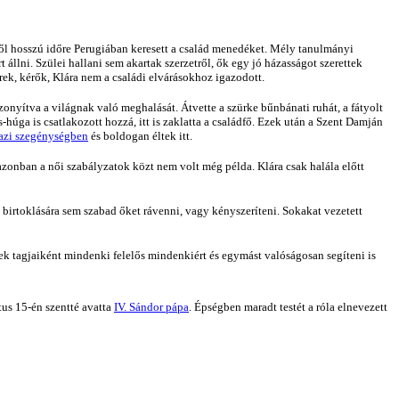
ől hosszú időre Perugiában keresett a család menedéket. Mély tanulmányi
 állni. Szülei hallani sem akartak szerzetről, ők egy jó házasságot szerettek
ek, kérők, Klára nem a családi elvárásokhoz igazodott.
izonyítva a világnak való meghalását. Átvette a szürke bűnbánati ruhát, a fátyolt
húga is csatlakozott hozzá, itt is zaklatta a családfő. Ezek után a Szent Damján
azi szegénységben
és boldogan éltek itt.
 azonban a női szabályzatok közt nem volt még példa. Klára csak halála előtt
birtoklására sem szabad őket rávenni, vagy kényszeríteni. Sokakat vezetett
nek tagjaiként mindenki felelős mindenkiért és egymást valóságosan segíteni is
ztus 15-én szentté avatta
IV. Sándor pápa
. Épségben maradt testét a róla elnevezett