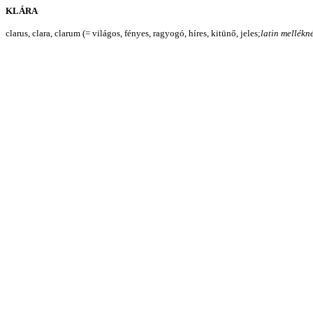
KLÁRA
clarus, clara, clarum (= világos, fényes, ragyogó, híres, kitünő, jeles;
latin mellékn