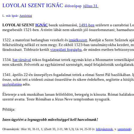
LOYOLAI SZENT IGNÁC
áldozópap
július 31.
L. más Ignác:
Antióchiai
LOYOLAI SZENT
IGNÁC
baszk származású,
1491-ben
született a cantabriai 
megsebesült 1521-ben. A törött lábát nem sikerült jól összeforrasztani; harmadszor 
1522. a manrézai barlangban vezekelt és
imádkozott
. Kardját a Szent Szűznek a
felkészültség nélkül ez nem megy. Ez okból 1523-ban tanulmányokba kezdett, mű
fáradozásait. Többször került
vizsgálati fogságba
, de minden esetben bebizonyoso
1534.
hat társával
titkos fogadalmat tettek egymás közt a Monmartre temetőkápolná
nem sikerült. Felvették az egyházirend szentségét, majd felajánlották szolgálatu
1541. április 22-én ünnepélyes fogadalmat tettek a római Szent Pál bazilikában. Igná
össze, sokat tett a tridenti zsinat összeülése és sikere érdekében, segítette a 
szolgálatára
adta.
Életereje a sok munkában lassan felőrlődött, betegség is kínozta. Római halálako
szentté avatta. Teste Rómában a Jézus Neve templomban nyugszik.
Példája:
Isten ügyéért a legnagyobb műveltséggel kell harcolnunk!
Olvasmányok: 1Kor 10, 31-11, 1; (Zsolt 33, 2-11; Mt 5,3); Lk 14, 25-33 (v.
lelkipásztorok
, v.
szerzetesek
)