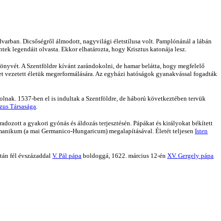
varban. Dicsőségről álmodott, nagyvilági életstílusa volt. Pamplónánál a lábán
entek legendáit olvasta. Ekkor elhatározta, hogy Krisztus katonája lesz.
önyvét. A Szentföldre kívánt zarándokolni, de hamar belátta, hogy megfelelő
t vezetett életük megreformálására. Az egyházi hatóságok gyanakvással fogadták
olnak. 1537-ben el is indultak a Szentföldre, de háború következtében tervük
zus Társasága
.
fáradozott a gyakori gyónás és áldozás terjesztésén. Pápákat és királyokat békített
 Germanikum (a mai Germanico-Hungaricum) megalapításával. Életét teljesen
Isten
után fél évszázaddal
V. Pál pápa
boldoggá, 1622. március 12-én
XV. Gergely pápa