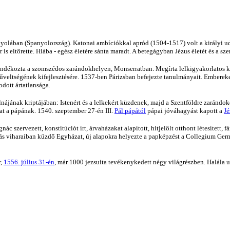
Loyolában (Spanyolország). Katonai ambíciókkal apród (1504-1517) volt a királyi ud
is eltörette. Hiába - egész életére sánta maradt. A betegágyban Jézus életét és a sz
jándékozta a szomszédos zarándokhelyen, Monserratban. Megírta lelkigyakorlatos k
veltségének kifejlesztésére. 1537-ben Párizsban befejezte tanulmányait. Embereke
dott ártatlansága.
jának kriptájában: Istenért és a lelkekért küzdenek, majd a Szentföldre zarándok
kat a pápának. 1540. szeptember 27-én III.
Pál pápától
pápai jóváhagyást kapott a
Jé
c szervezett, konstitúciót írt, árvaházakat alapított, hitjelölt otthont létesített, 
hitújítás viharaiban küzdő Egyházat, új alapokra helyezte a papképzést a Collegium
r,
1556. július 31-én
, már 1000 jezsuita tevékenykedett négy világrészben. Halála 