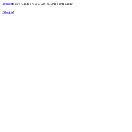
Irodalom
: B84; C253; F731; III129; M1091; T304; Z1620
Pihenj is!