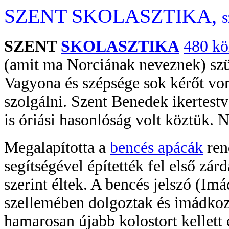
SZENT SKOLASZTIKA,
s
SZENT
SKOLASZTIKA
480 kö
(amit ma Norciának neveznek) szül
Vagyona és szépsége sok kérőt von
szolgálni. Szent Benedek ikertestvé
is óriási hasonlóság volt köztük.
Megalapította a
bencés apácák
ren
segítségével építették fel első zárd
szerint éltek. A bencés jelszó (Imá
szellemében dolgoztak és imádkoz
hamarosan újabb kolostort kellett 