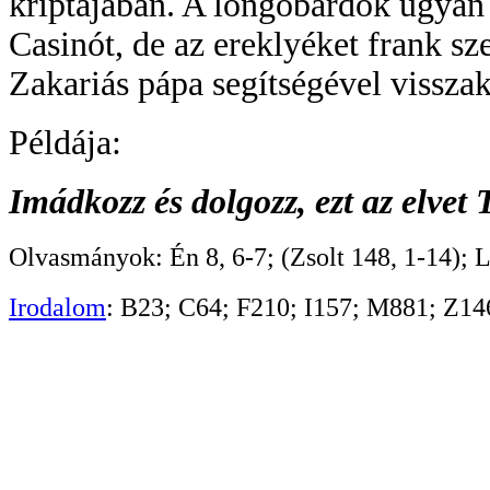
kriptájában. A longobárdok ugyan 
Casinót, de az ereklyéket frank s
Zakariás pápa segítségével visszak
Példája:
Imádkozz és dolgozz, ezt az elvet 
Olvasmányok: Én 8, 6-7; (Zsolt 148, 1-14); L
Irodalom
: B23; C64; F210; I157; M881; Z14