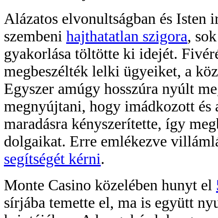
Alázatos elvonultságban és Isten i
szembeni
hajthatatlan szigora
, so
gyakorlása töltötte ki idejét. Fivé
megbeszélték lelki ügyeiket, a köz
Egyszer amúgy hosszúra nyúlt meg
megnyújtani, hogy imádkozott és a
maradásra kényszerítette, így me
dolgaikat. Erre emlékezve villáml
segítségét kérni
.
Monte Casino közelében hunyt el
sírjába temette el, ma is együtt 