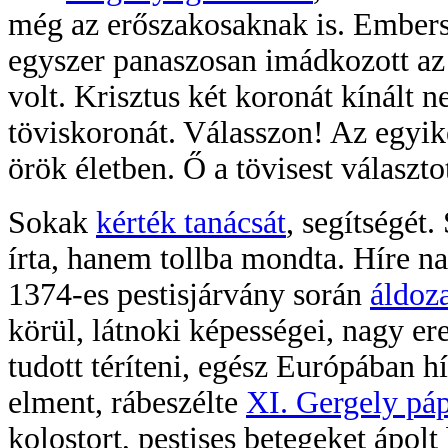
még az erőszakosaknak is. Embers
egyszer panaszosan imádkozott az 
volt. Krisztus két koronát kínált
töviskoronát. Válasszon! Az egyiket
örök életben. Ő a tövisest választ
Sokak
kérték tanácsát
, segítségét
írta, hanem tollba mondta. Híre n
1374-es pestisjárvány során
áldoza
körül, látnoki képességei, nagy e
tudott téríteni, egész Európában h
elment, rábeszélte
XI. Gergely pá
kolostort, pestises betegeket ápolt