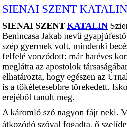
SIENAI SZENT KATALI
SIENAI SZENT
KATALIN
Szie
Benincasa Jakab nevű gyapjúfest
szép gyermek volt, mindenki becézt
felfelé vonzódott: már hatéves k
meglátta az apostolok társaságába
elhatározta, hogy egészen az Úrna
is a tökéletesebbre törekedett. Isko
erejéből tanult meg.
A káromló szó nagyon fájt neki. 
átkozódó szóval fogadta, ő szelíde