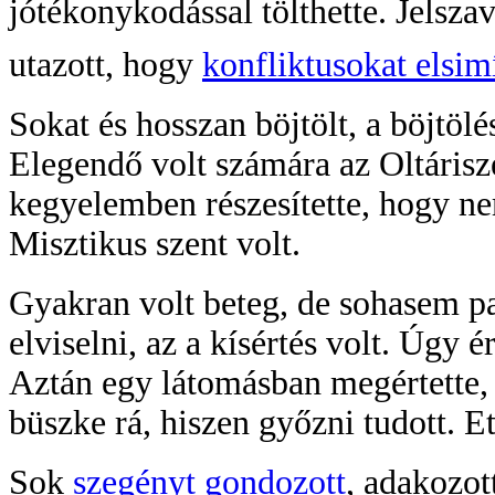
jótékonykodással tölthette. Jelszav
utazott, hogy
konfliktusokat elsim
Sokat és hosszan böjtölt, a böjtölé
Elegendő volt számára az Oltárisze
kegyelemben részesítette, hogy nem 
Misztikus szent volt.
Gyakran volt beteg, de sohasem p
elviselni, az a kísértés volt. Úgy 
Aztán egy látomásban megértette, 
büszke rá, hiszen győzni tudott. E
Sok
szegényt gondozott
, adakozot