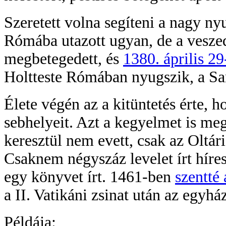
Szeretett volna segíteni a nagy n
Rómába utazott ugyan, de a vesz
megbetegedett, és
1380. április 29
Holtteste Rómában nyugszik, a S
Élete végén az a kitüntetés érte,
sebhelyeit. Azt a kegyelmet is me
keresztül nem evett, csak az Oltári
Csaknem négyszáz levelet írt híre
egy könyvet írt. 1461-ben
szentté 
a II. Vatikáni zsinat után az egyh
Példája: