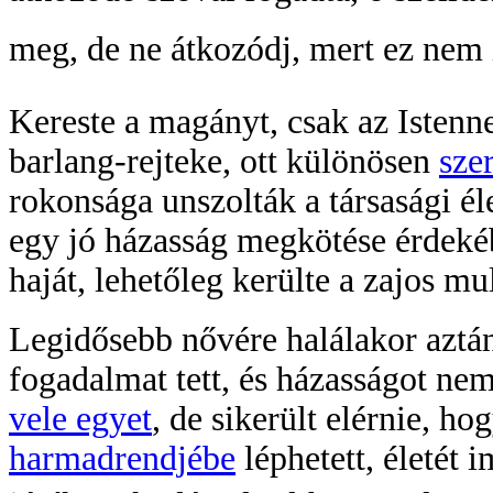
meg, de ne átkozódj, mert ez nem 
Kereste a magányt, csak az Istenne
barlang-rejteke, ott különösen
sze
rokonsága unszolták a társasági él
egy jó házasság megkötése érdeké
haját, lehetőleg kerülte a zajos mu
Legidősebb nővére halálakor aztán 
fogadalmat tett, és házasságot ne
vele egyet
, de sikerült elérnie, 
harmadrendjébe
léphetett, életét 