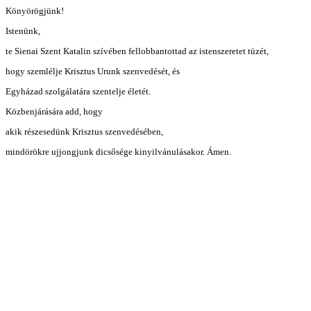
Könyörögjünk!
Istenünk,
te Sienai Szent Katalin szívében fellobbantottad az istenszeretet tüzét,
hogy szemlélje Krisztus Urunk szenvedését, és
Egyházad szolgálatára szentelje életét.
Közbenjárására add, hogy
akik részesedünk Krisztus szenvedésében,
mindörökre ujjongjunk dicsősége kinyilvánulásakor. Ámen.