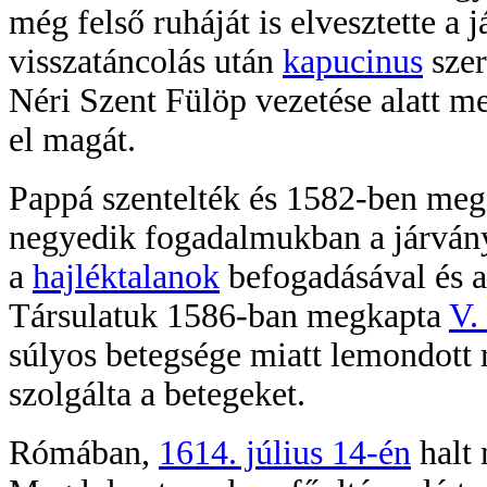
még felső ruháját is elvesztette a 
visszatáncolás után
kapucinus
szer
Néri Szent Fülöp vezetése alatt me
el magát.
Pappá szentelték és 1582-ben meg
negyedik fogadalmukban a járvány
a
hajléktalanok
befogadásával és 
Társulatuk 1586-ban megkapta
V.
súlyos betegsége miatt lemondott r
szolgálta a betegeket.
Rómában,
1614. július 14-én
halt 