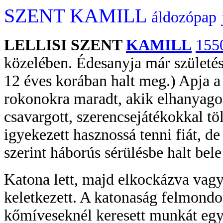
SZENT KAMILL
áldozópap
LELLISI SZENT
KAMILL
155
közelében. Édesanyja már születés
12 éves korában halt meg.) Apja a 
rokonokra maradt, akik elhanyagol
csavargott, szerencsejátékokkal töl
igyekezett hasznossá tenni fiát, d
szerint háborús sérülésbe halt bel
Katona lett, majd elkockázva vagy
keletkezett. A katonaság felmondo
kőmíveseknél keresett munkát egy j