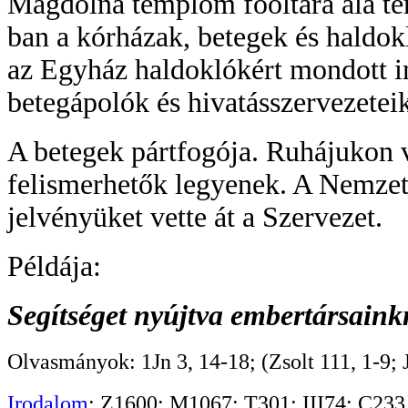
Magdolna templom főoltára alá tem
ban a kórházak, betegek és haldok
az Egyház haldoklókért mondott 
betegápolók és hivatásszervezeteik
A betegek pártfogója. Ruhájukon v
felismerhetők legyenek. A Nemzet
jelvényüket vette át a Szervezet.
Példája:
Segítséget nyújtva embertársaink
Olvasmányok: 1Jn 3, 14-18; (Zsolt 111, 1-9; J
Irodalom
: Z1600; M1067; T301; III74; C233