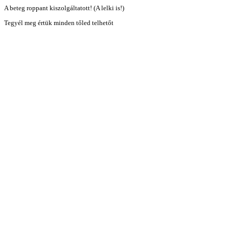
A beteg roppant kiszolgáltatott! (A lelki is!)
Tegyél meg értük minden tőled telhetőt