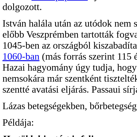
dolgozott.
István halála után az utódok nem s
előbb Veszprémben tartották fogva,
1045-ben az országból kiszabadítan
1060-ban
(más forrás szerint 115 
Hazai hagyomány úgy tudja, hogy 
nemsokára már szentként tisztelté
szentté avatási eljárás. Passaui s
Lázas betegségekben, bőrbetegsége
Példája: