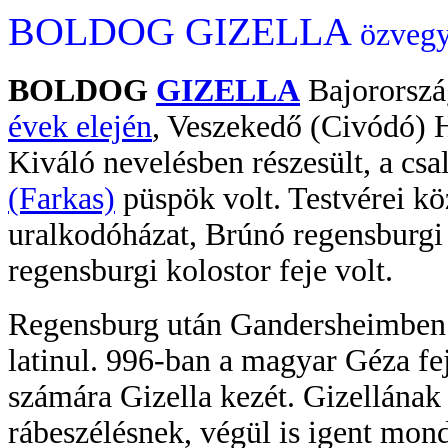
BOLDOG GIZELLA
özveg
BOLDOG
GIZELLA
Bajororszá
évek elején
, Veszekedő (Civódó) H
Kiváló nevelésben részesült, a csa
(Farkas)
püspök volt. Testvérei köz
uralkodóházat, Brúnó regensburgi 
regensburgi kolostor feje volt.
Regensburg után Gandersheimben 
latinul. 996-ban a magyar Géza f
számára Gizella kezét. Gizellának
rábeszélésnek, végül is igent mon