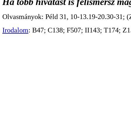
Ha több hivatást is felismersz m
Olvasmányok: Péld 31, 10-13.19-20.30-31; (Zs
Irodalom
: B47; C138; F507; II143; T174; Z