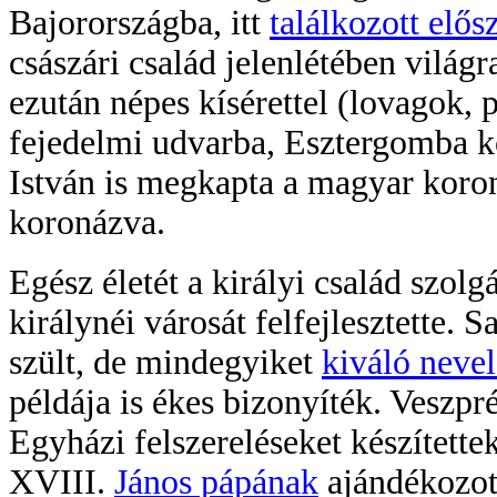
Bajorországba, itt
találkozott elős
császári család jelenlétében világ
ezután népes kísérettel (lovagok,
fejedelmi udvarba, Esztergomba kö
István is megkapta a magyar koroná
koronázva.
Egész életét a királyi család szolg
királynéi városát felfejlesztette.
szült, de mindegyiket
kiváló neve
példája is ékes bizonyíték. Veszpré
Egyházi felszereléseket készítette
XVIII.
János pápának
ajándékozot