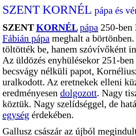
SZENT KORNÉL
pápa és vé
SZENT
KORNÉL
pápa
250-ben D
Fábián pápa
meghalt a börtönben.
töltötték be, hanem szóvívőként i
Az üldözés enyhülésekor 251-ben 
becsvágy nélküli papot, Kornélius
uralkodott. Az eretnekek elleni 
eredményesen
dolgozott
. Nagy tis
köztük. Nagy szelídséggel, de határ
egység
érdekében.
Gallusz császár az újból megindul