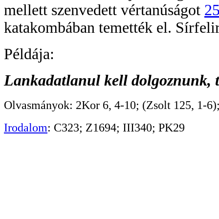
mellett szenvedett vértanúságot
25
katakombában temették el. Sírfelira
Példája:
Lankadatlanul kell dolgoznunk,
Olvasmányok: 2Kor 6, 4-10; (Zsolt 125, 1-6);
Irodalom
: C323; Z1694; III340; PK29