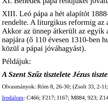
XI. Benedek pápa rendjüket jóváh
XIII. Leó pápa a hét alapítót 1888-
rendelte. A liturgikus reformig az 
Akkor az ünnep átkerült az egyik a
napjára (ő 110 évesen 1310-ben hu
közül a pápai jóváhagyást).
Példájuk:
A Szent Szűz tisztelete Jézus tiszt
Olvasmányok: Róm 8, 26-30; (Zsolt 33, 2-11;
Irodalom
: C466; F217; I167; M884, 923; Z1