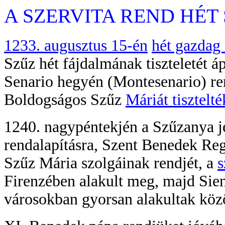
A SZERVITA REND HÉT
1233. augusztus 15-én
hét gazdag 
Szűz hét fájdalmának tiszteletét áp
Senario hegyén (Montesenario) reme
Boldogságos Szűz
Máriát tisztelté
1240. nagypéntekjén a Szűzanya je
rendalapításra, Szent Benedek Reg
Szűz Mária szolgáinak rendjét, a
s
Firenzében alakult meg, majd Sie
városokban gyorsan alakultak köz