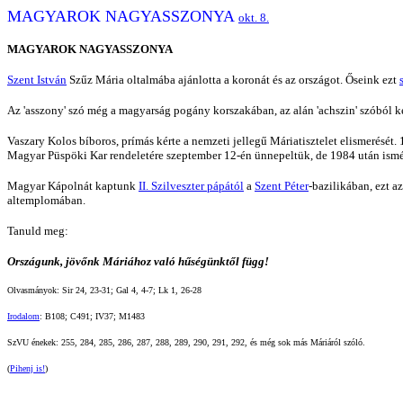
MAGYAROK NAGYASSZONYA
okt. 8.
MAGYAROK NAGYASSZONYA
Szent István
Szűz Mária oltalmába ajánlotta a koronát és az országot. Őseink ezt
Az 'asszony' szó még a magyarság pogány korszakában, az alán 'achszin' szóból ker
Vaszary Kolos bíboros, prímás kérte a nemzeti jellegű Máriatisztelet elismerését
Magyar Püspöki Kar rendeletére szeptember 12-én ünnepeltük, de 1984 után ismét
Magyar Kápolnát kaptunk
II. Szilveszter pápától
a
Szent Péter
-bazilikában, ezt 
altemplomában.
Tanuld meg:
Országunk, jövőnk Máriához való hűségünktől függ!
Olvasmányok: Sir 24, 23-31; Gal 4, 4-7; Lk 1, 26-28
Irodalom
:
B108; C491; IV37; M1483
SzVU énekek: 255, 284, 285, 286, 287, 288, 289, 290, 291, 292, és még sok más Máriáról szóló.
(
Pihenj is!
)