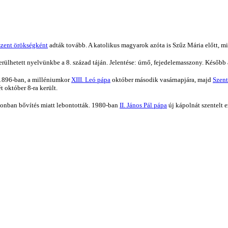
szent örökségként
adták tovább. A katolikus magyarok azóta is Szűz Mária előtt, 
ülhetett nyelvünkbe a 8. század táján. Jelentése: úrnő, fejedelemasszony. Később a 
. 1896-ban, a milléniumkor
XIII. Leó pápa
október második vasárnapjára, majd
Szent
 október 8-ra került.
azonban bővítés miatt lebontották. 1980-ban
II. János Pál pápa
új kápolnát szentelt 