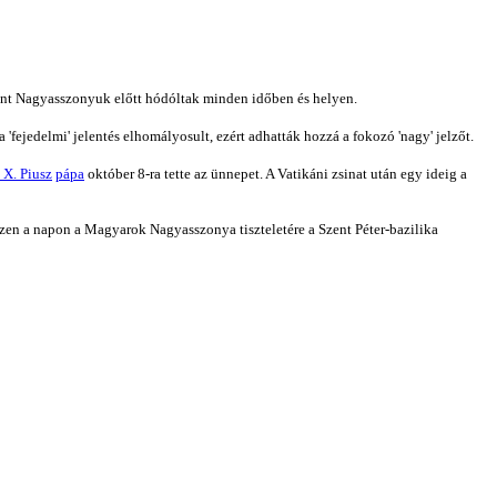
mint Nagyasszonyuk előtt hódóltak minden időben és helyen.
'fejedelmi' jelentés elhomályosult, ezért adhatták hozzá a fokozó 'nagy' jelzőt.
 X. Piusz
pápa
október 8-ra tette az ünnepet. A Vatikáni zsinat után egy ideig a
ezen a napon a Magyarok Nagyasszonya tiszteletére a Szent Péter-bazilika