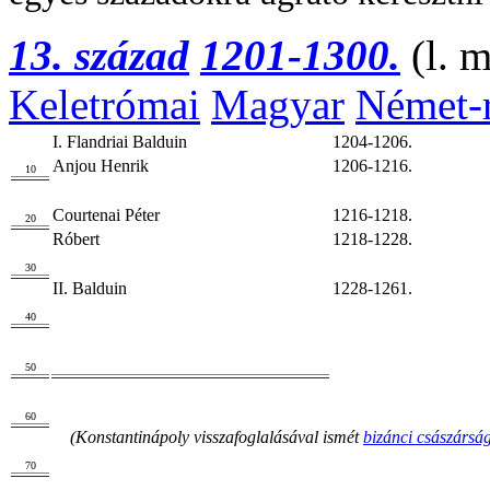
13. század
1201-1300.
(l. 
Keletrómai
Magyar
Német-
I. Flandriai Balduin
1204-1206.
Anjou Henrik
1206-1216.
10
Courtenai Péter
1216-1218.
20
Róbert
1218-1228.
30
II. Balduin
1228-1261.
40
50
60
(Konstantinápoly visszafoglalásával ismét
bizánci császársá
70