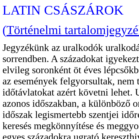
LATIN CSÁSZÁROK
(
Történelmi tartalomjegyz
Jegyzékünk az uralkodók uralkodá
sorrendben. A századokat igyekezt
elvileg soronként öt éves lépcsőkb
az események felgyorsultak, nem tu
időtávlatokat azért követni lehet. 
azonos időszakban, a különböző o
időszak legismertebb szentjei idő
keresés megkönnyítése és meggyor
egyes századokra ugrató kereszthiv