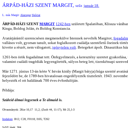
ÁRPÁD-HÁZI SZENT MARGIT,
szűz
január 18.
L. más Margit:
Alacoque
Skóciai
ÁRPÁD-HÁZI SZENT
MARGIT
1242-ben
született Spalatóban, Klissza várában
Kinga, Boldog Jolán, és Boldog Konstancia.
A tatárjárástól szerencsésen megmenekülve Istennek nevelték Margitot,
fogadalma
vallásos volt, gyorsan tanult, sokat foglalkozott családja szentéletű őseinek tört
kivette a részét, nem válogatott,
igénytelen volt
. Betegeket ápolt. Dinasztikus ház
1261-ben örök fogadalmat tett. Önfegyelmezés, a keresztény szeretet gyakorlása, 
valamint családi tragédiák legyengítették, súlyos beteg lett, tizenkétnapi szenved
Már 1271. június 13-án kérte V. István király (Margit bátyja) húga szentté avatásá
fejeződött be, de 1789-ben hivatalosan engedélyezték tiszteletét. 1943. november 
helyezték el ott halálának 700 éves évfordulóján.
Példája:
Szüleid álmai legyenek a Te álmaid is.
Olvasmányok: 2Kor 10,17  11,2; (Zsolt 44, 11-17); Mt 25,1-3
Irodalom
: B12; C28; F0118; I105; T262
SzVU ének: 304