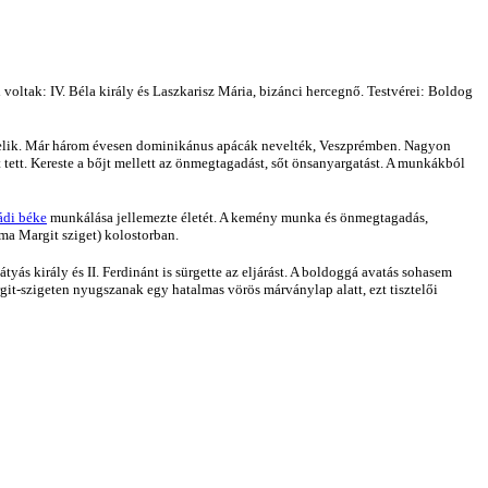
 voltak: IV. Béla király és Laszkarisz Mária, bizánci hercegnő. Testvérei: Boldog
ntelik. Már három évesen dominikánus apácák nevelték, Veszprémben. Nagyon
tett. Kereste a bőjt mellett az önmegtagadást, sőt önsanyargatást. A munkákból
ádi béke
munkálása jellemezte életét. A kemény munka és önmegtagadás,
ma Margit sziget) kolostorban.
tyás király és II. Ferdinánt is sürgette az eljárást. A boldoggá avatás sohasem
rgit-szigeten nyugszanak egy hatalmas vörös márványlap alatt, ezt tisztelői