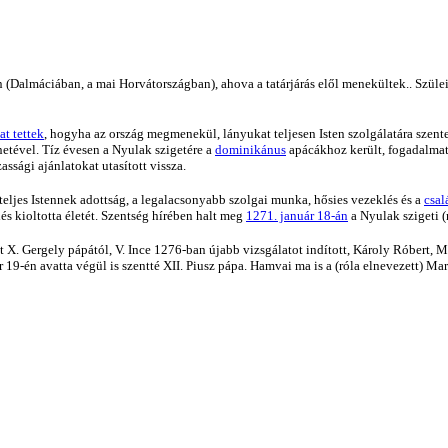
 (Dalmáciában, a mai Horvátországban), ahova a tatárjárás elől menekültek.. Szülei
t tettek
, hogyha az ország megmenekül, lányukat teljesen Isten szolgálatára sze
énetével. Tíz évesen a Nyulak szigetére a
dominikánus
apácákhoz került, fogadalmat 
assági ajánlatokat utasított vissza.
teljes Istennek adottság, a legalacsonyabb szolgai munka, hősies vezeklés és a
csal
és kioltotta életét. Szentség hírében halt meg
1271. január 18-án
a Nyulak szigeti (
t X. Gergely pápától, V. Ince 1276-ban újabb vizsgálatot indított, Károly Róbert, Má
19-én avatta végül is szentté XII. Piusz pápa. Hamvai ma is a (róla elnevezett) Ma