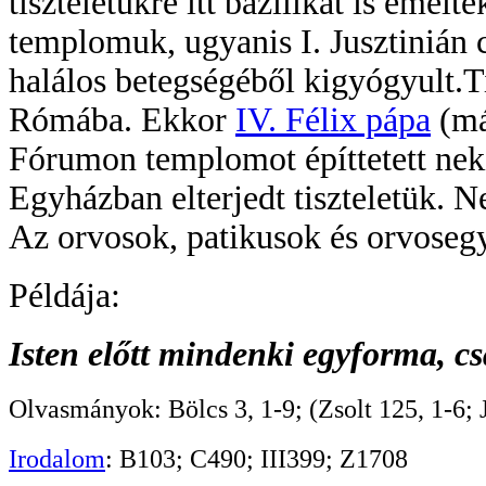
tiszteletükre itt bazilikát is emel
templomuk, ugyanis I. Jusztinián c
halálos betegségéből kigyógyult.Ti
Rómába. Ekkor
IV. Félix pápa
(má
Fórumon templomot építtetett neki
Egyházban elterjedt tiszteletük. N
Az orvosok, patikusok és orvoseg
Példája:
Isten előtt mindenki egyforma, cs
Olvasmányok: Bölcs 3, 1-9; (Zsolt 125, 1-6; J
Irodalom
: B103; C490; III399; Z1708