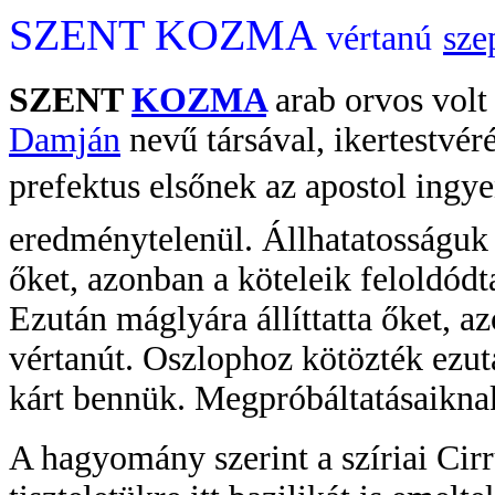
SZENT KOZMA
vértanú
sze
SZENT
KOZMA
arab orvos volt
Damján
nevű társával, ikertestvér
prefektus elsőnek az apostol ingye
eredménytelenül. Állhatatosságuk 
őket, azonban a köteleik feloldódtak
Ezután máglyára állíttatta őket, a
vértanút. Oszlophoz kötözték ezutá
kárt bennük. Megpróbáltatásaiknak
A hagyomány szerint a szíriai Cirr