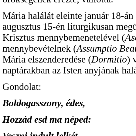
Mária halálát eleinte január 18-á
augusztus 15-én liturgikusan meg
Krisztus mennybemenetelével (
As
mennybevételnek (
Assumptio Beat
Mária elszenderedése (
Dormitio
) 
naptárakban az Isten anyjának halá
Gondolat:
Boldogasszony, édes,
Hozzád esd ma néped:
Veszni indult lelkét,