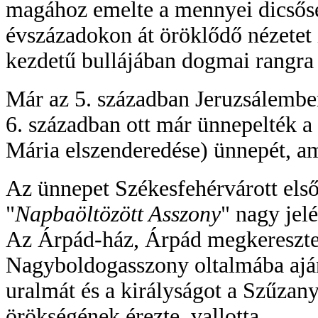
magához emelte a mennyei dicsősé
évszázadokon át öröklődő nézetet
kezdetű bullájában dogmai rangra
Már az 5. században Jeruzsálemben
6. században ott már ünnepelték a
Mária elszenderedése) ünnepét, am
Az ünnepet Székesfehérvárott első
"
Napbaöltözött Asszony
" nagy jel
Az Árpád-ház, Árpád megkeresztel
Nagyboldogasszony oltalmába ajánl
uralmát és a királyságot a Szűzan
örökségének érezte, vallotta.