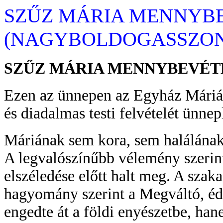
SZŰZ MÁRIA MENNYB
(NAGYBOLDOGASSZO
SZŰZ MÁRIA MENNYBEVÉT
Ezen az ünnepen az Egyház Márián
és diadalmas testi felvételét ünnepl
Máriának sem kora, sem halálának
A legvalószínűbb vélemény szerin
elszéledése előtt halt meg. A szak
hagyomány szerint a Megváltó, éd
engedte át a földi enyészetbe, han