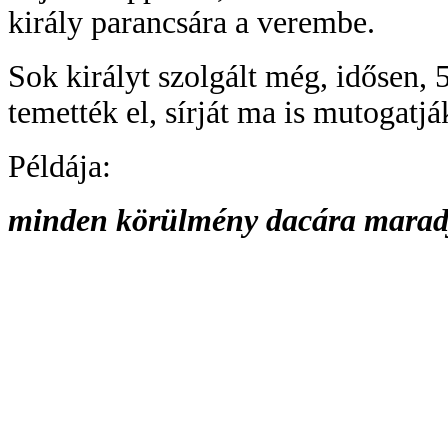
király parancsára a verembe.
Sok királyt szolgált még, idősen,
temették el, sírját ma is mutogatjá
Példája:
minden körülmény dacára maradj