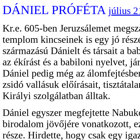
DÁNIEL PRÓFÉTA
július 2
Kr.e. 605-ben Jeruzsálemet megsz
templom kincseinek is egy jó részé
származású Dánielt és társait a ba
az ékírást és a babiloni nyelvet, j
Dániel pedig még az álomfejtésben 
zsidó vallásuk előírásait, tisztát
Királyi szolgálatban álltak.
Dániel egyszer megfejtette Nabuk
birodalom jövőjére vonatkozott, e
része. Hirdette, hogy csak egy igaz