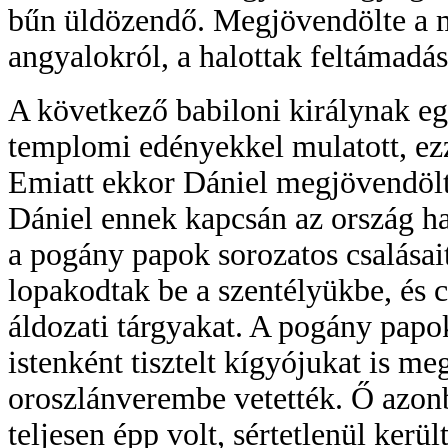
bűn üldözendő. Megjövendölte a mes
angyalokról, a halottak feltámadás
A következő babiloni királynak e
templomi edényekkel mulatott, ezze
Emiatt ekkor Dániel megjövendölte 
Dániel ennek kapcsán az ország ha
a pogány papok sorozatos csalásait
lopakodtak be a szentélyükbe, és cs
áldozati tárgyakat. A pogány papo
istenként tisztelt kígyójukat is m
oroszlánverembe vetették. Ő azon
teljesen épp volt, sértetlenül kerül