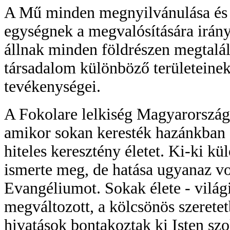
A Mű minden megnyilvánulása és 
egységnek a megvalósítására irány
állnak minden földrészen megtalálh
társadalom különböző területeinek
tevékenységei.
A Fokolare lelkiség Magyarországo
amikor sokan keresték hazánkban 
hiteles keresztény életet. Ki-ki k
ismerte meg, de hatása ugyanaz vol
Evangéliumot. Sokak élete - világ
megváltozott, a kölcsönös szeretetb
hivatások bontakoztak ki Isten szo