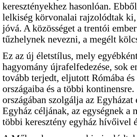
keresztényekhez hasonlóan. Ebből
lelkiség körvonalai rajzolódtak ki
jóvá. A közösséget a trentói ember
tűzhelynek nevezni, a megélt kölc
Ez az új életstílus, mely egyébkén
hagyomány újrafelfedezése, sok 
tovább terjedt, eljutott Rómába é
országaiba és a többi kontinensre.
országában szolgálja az Egyházat é
Egyház céljának, az egységnek a m
többi keresztény egyház hívőivel 