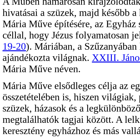
A Műben hamarosan kirajzolódtak 
hivatásai a szüzek, majd később a
Mária Műve építésére, az Egyház sz
céllal, hogy Jézus folyamatosan je
19-20
). Máriában, a Szűzanyában l
ajándékozta világnak.
XXIII. Jáno
Mária Műve néven.
Mária Műve elsődleges célja az 
összetételében is, hiszen világiak,
szüzek, házasok és a legkülönböz
megtalálhatók tagjai között. A lel
keresztény egyházhoz és más vallá