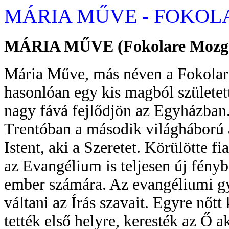
MÁRIA MŰVE - FOKO
MÁRIA MŰVE (Fokolare Mozg
Mária Műve, más néven a Fokola
hasonlóan egy kis magból születet
nagy fává fejlődjön az Egyházban
Trentóban a második világháború al
Istent, aki a Szeretet. Körülötte fi
az Evangélium is teljesen új fényb
ember számára. Az evangéliumi gye
váltani az Írás szavait. Egyre nőtt
tették első helyre, keresték az Ő a