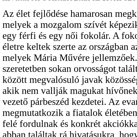
Az élet fejlődése hamarosan megkí
melyek a mozgalom szívét képezik
egy férfi és egy női fokolár. A fo
életre keltek szerte az országban 
melyek Mária Művére jellemzőek. 
szeretetben sokan orvosságot talál
között megvalósuló javak közösség
akik nem vallják magukat hívőnek.
vezető párbeszéd kezdetei. Az eva
megmutatkozik a fiatalok életében
felé fordulnak és konkrét akciókk
abban találtak rá hivatásukra, hogy