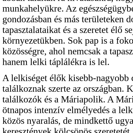
munkahelyükre. Az egészségügyben,
gondozásban és más területeken d
tapasztalataikat és a szeretet élő 
környezetükben. Sok pap is a fokol
közösségre, ahol nemcsak a tapaszta
hanem lelki táplálékra is lel.
A lelkiséget élők kisebb-nagyobb
találkoznak szerte az országban.
találkozók és a Máriapolik. A Már
ötnapos intenzív elmélyedés a lel
közös nyaralás, de mindkettő ugya
keresztények kölcsönös szeretetét