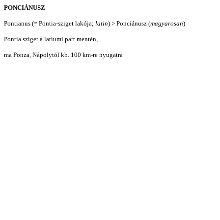
PONCIÁNUSZ
Pontianus (= Pontia-sziget lakója;
latin
) > Ponciánusz (
magyarosan
)
Pontia sziget a latiumi part mentén,
ma Ponza, Nápolytól kb. 100 km-re nyugatra