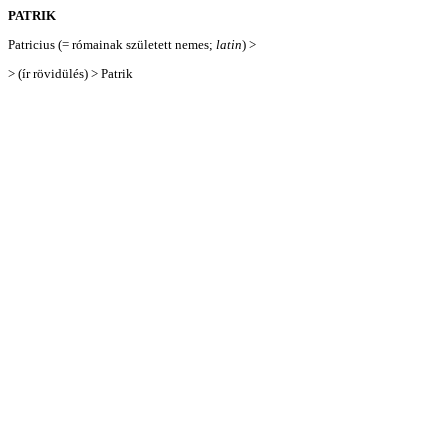
PATRIK
Patricius (= rómainak született nemes;
latin
) >
> (ír rövidülés) > Patrik