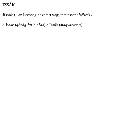
IZSÁK
Jishak (= az Istenség nevetett vagy nevessen;
héber
) >
> Isaac (
görög-latin alak
) > Izsák (
magyarosan
)