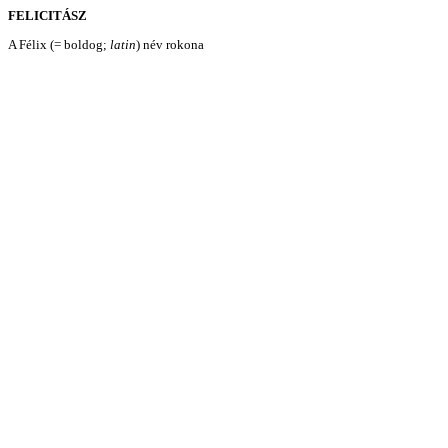
FELICITÁSZ
A Félix (= boldog;
latin
) név rokona