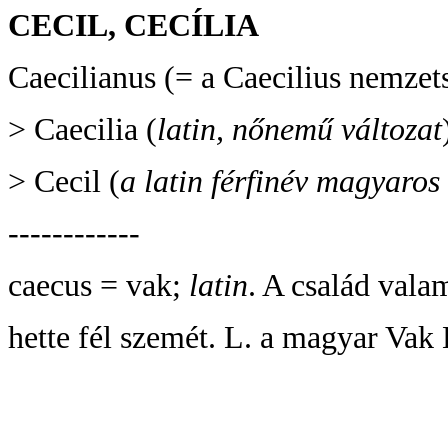
CECIL, CECÍLIA
Caecilianus (= a Caecilius nemzets
> Caecilia (
latin, nőnemű változat
> Cecil (
a latin férfinév magyaros
------------
caecus = vak;
latin
. A család vala
hette fél szemét. L. a magyar Vak 