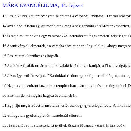
MÁRK EVANGÉLIUMA, 14. fejezet
13 Erre elküldte két tanítványát: "Menjetek a városba! - mondta. - Ott találkozt
14 aztán ahová bemegy, ott mondjátok meg a házigazdának: A Mester kérdezteti, 
15 Ő majd mutat nektek egy vánkosokkal berendezett tágas emeleti helyiséget. Ott
16 A tanítványok elmentek, s a városba érve mindent úgy találtak, ahogy megmondta
46 Erre rátették kezüket és elfogták.
47 Azok közül, akik ott ácsorogtak, valaki kirántotta a kardját, a főpap szolgájára s
48 Jézus így szólt hozzájuk: "Kardokkal és dorongokkal jöttetek elfogni, mint eg
49 Naponta ott voltam köztetek a templomban s tanítottam, és nem fogtatok el. De 
50 Erre mindenki magára hagyta és elmenekült.
51 Egy ifjú mégis követte, meztelen testét csak egy gyolcslepel fedte. Amikor me
52 otthagyta a gyolcsleplet és meztelenül elfutott.
53 Jézust a főpaphoz kísérték. Itt gyűltek össze a főpapok, vének és írástudók.