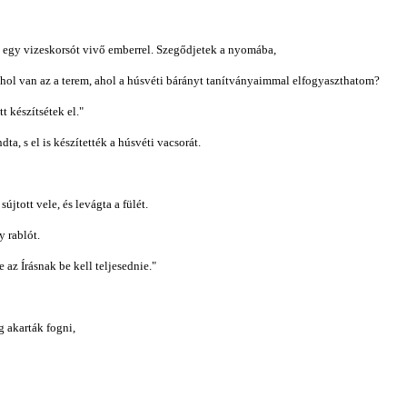
ok egy vizeskorsót vivő emberrel. Szegődjetek a nyomába,
hol van az a terem, ahol a húsvéti bárányt tanítványaimmal elfogyaszthatom?
 készítsétek el."
, s el is készítették a húsvéti vacsorát.
újtott vele, és levágta a fülét.
y rablót.
az Írásnak be kell teljesednie."
g akarták fogni,