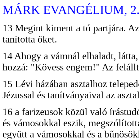
MÁRK EVANGÉLIUM, 2. f
13 Megint kiment a tó partjára. A
tanította őket.
14 Ahogy a vámnál elhaladt, látta, 
hozzá: "Kövess engem!" Az felállt
15 Lévi házában asztalhoz telepede
Jézussal és tanítványaival az aszt
16 a farizeusok közül való írástud
és vámosokkal eszik, megszólítottá
együtt a vámosokkal és a bűnösök