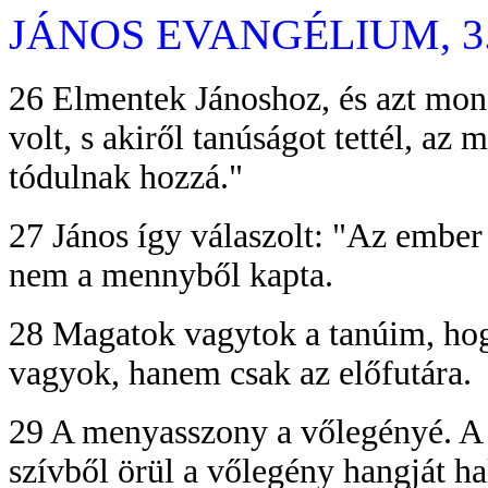
JÁNOS EVANGÉLIUM, 3. 
26 Elmentek Jánoshoz, és azt mond
volt, s akiről tanúságot tettél, az 
tódulnak hozzá."
27 János így válaszolt: "Az embe
nem a mennyből kapta.
28 Magatok vagytok a tanúim, ho
vagyok, hanem csak az előfutára.
29 A menyasszony a vőlegényé. A vő
szívből örül a vőlegény hangját ha