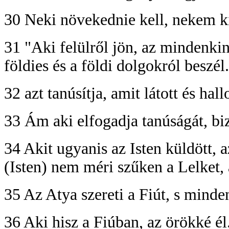
30 Neki növekednie kell, nekem 
31 "Aki felülről jön, az mindenkine
földies és a földi dolgokról beszél
32 azt tanúsítja, amit látott és hal
33 Ám aki elfogadja tanúságát, bi
34 Akit ugyanis az Isten küldött, a
(Isten) nem méri szűken a Lelket,
35 Az Atya szereti a Fiút, s minde
36 Aki hisz a Fiúban, az örökké é