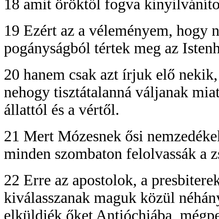
18 amit öröktől fogva kinyilváníto
19 Ezért az a véleményem, hogy ne
pogányságból tértek meg az Istenh
20 hanem csak azt írjuk elő nekik
nehogy tisztátalanná váljanak miat
állattól és a vértől.
21 Mert Mózesnek ősi nemzedékek 
minden szombaton felolvassák a 
22 Erre az apostolok, a presbitere
kiválasszanak maguk közül néhány f
elküldjék őket Antióchiába, mégpe