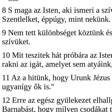
8 S maga az Isten, aki ismeri a szí
Szentlelket, éppúgy, mint nekünk.
9 Nem tett különbséget köztünk és 
szívüket.
10 Mit teszitek hát próbára az Ist
rakni az igát, amelyet sem atyáink
11 Az a hitünk, hogy Urunk Jézus
ugyanígy ők is."
12 Erre az egész gyülekezet elhall
Barnabást, hogy milyen csodákat te