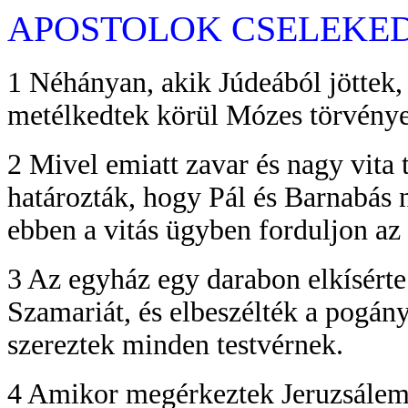
APOSTOLOK CSELEKEDETE
1 Néhányan, akik Júdeából jöttek, 
metélkedtek körül Mózes törvénye
2 Mivel emiatt zavar és nagy vita 
határozták, hogy Pál és Barnabás 
ebben a vitás ügyben forduljon az
3 Az egyház egy darabon elkísérte 
Szamariát, és elbeszélték a pogán
szereztek minden testvérnek.
4 Amikor megérkeztek Jeruzsálemb