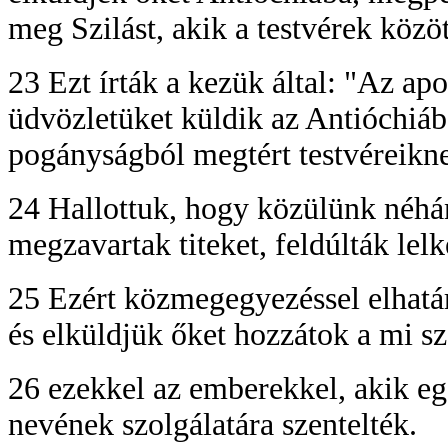
meg Szilást, akik a testvérek közöt
23 Ezt írták a kezük által: "Az apo
üdvözletüket küldik az Antióchiába
pogányságból megtért testvéreikn
24 Hallottuk, hogy közülünk néhá
megzavartak titeket, feldúlták lelk
25 Ezért közmegegyezéssel elhatár
és elküldjük őket hozzátok a mi s
26 ezekkel az emberekkel, akik eg
nevének szolgálatára szentelték.