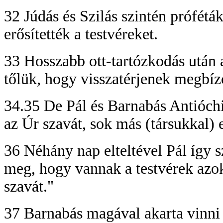
32 Júdás és Szilás szintén prófétá
erősítették a testvéreket.
33 Hosszabb ott-tartózkodás után 
tőlük, hogy visszatérjenek megbíz
34.35 De Pál és Barnabás Antióchi
az Úr szavát, sok más (társukkal) 
36 Néhány nap elteltével Pál így 
meg, hogy vannak a testvérek azok
szavát."
37 Barnabás magával akarta vinni 