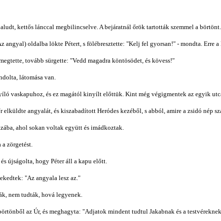
aludt, kettős lánccal megbilincselve. A bejáratnál őrök tartották szemmel a börtönt.
 angyal) oldalba lökte Pétert, s fölébresztette: "Kelj fel gyorsan!" - mondta. Erre a
r megtette, tovább sürgette: "Vedd magadra köntösödet, és kövess!"
ndolta, látomása van.
yíló vaskapuhoz, és ez magától kinyílt előttük. Kint még végigmentek az egyik utcá
elküldte angyalát, és kiszabadított Heródes kezéből, s abból, amire a zsidó nép sz
zába, ahol sokan voltak együtt és imádkoztak.
 a zörgetést.
s újságolta, hogy Péter áll a kapu előtt.
lekedtek: "Az angyala lesz az."
ták, nem tudták, hová legyenek.
börtönből az Úr, és meghagyta: "Adjatok mindent tudtul Jakabnak és a testvéreknek!