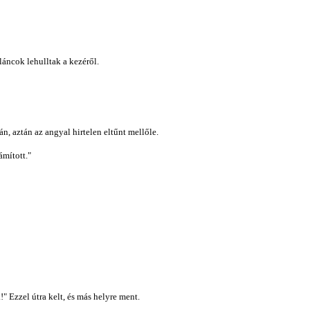
 láncok lehulltak a kezéről.
n, aztán az angyal hirtelen eltűnt mellőle.
ámított."
" Ezzel útra kelt, és más helyre ment.