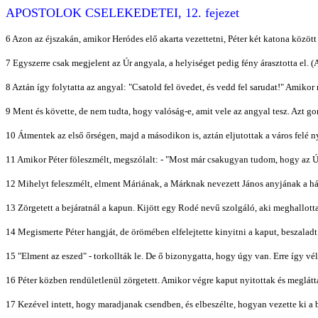
APOSTOLOK CSELEKEDETEI, 12. fejezet
6 Azon az éjszakán, amikor Heródes elő akarta vezettetni, Péter két katona között 
7 Egyszerre csak megjelent az Úr angyala, a helyiséget pedig fény árasztotta el. (Az
8 Aztán így folytatta az angyal: "Csatold fel övedet, és vedd fel sarudat!" Amiko
9 Ment és követte, de nem tudta, hogy valóság-e, amit vele az angyal tesz. Azt go
10 Átmentek az első őrségen, majd a másodikon is, aztán eljutottak a város felé n
11 Amikor Péter föleszmélt, megszólalt: - "Most már csakugyan tudom, hogy az Úr 
12 Mihelyt feleszmélt, elment Máriának, a Márknak nevezett János anyjának a há
13 Zörgetett a bejáratnál a kapun. Kijött egy Rodé nevű szolgáló, aki meghallotta
14 Megismerte Péter hangját, de örömében elfelejtette kinyitni a kaput, beszaladt é
15 "Elment az eszed" - torkollták le. De ő bizonygatta, hogy úgy van. Erre így vé
16 Péter közben rendületlenül zörgetett. Amikor végre kaput nyitottak és meglát
17 Kezével intett, hogy maradjanak csendben, és elbeszélte, hogyan vezette ki a 