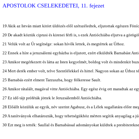
APOSTOLOK CSELEKEDETEI, 11. fejezet
19 Akik az István miatt kitört üldözés elől szétszéledtek, eljutottak egészen Fön
20 De akadt köztük ciprusi és kirenei férfi is, s ezek Antióchiába eljutva a görögö
21 Velük volt az Úr segítsége: sokan hívők lettek, és megtértek az Úrhoz.
22 Ennek a híre a jeruzsálemi egyházba is eljutott, ezért elküldték Barnabást Ant
23 Amikor megérkezett és látta az Isten kegyelmét, boldog volt és mindenkit buz
24 Mert derék ember volt, telve Szentlélekkel és hittel. Nagyon sokan az Úrhoz té
25 Barnabás ezért elment Tarzuszba, hogy fölkeresse Sault.
26 Amikor rátalált, magával vitte Antióchiába. Egy egész évig ott maradtak az e
27 Ez idő tájt próféták jöttek le Jeruzsálemből Antióchiába.
28 Előállt közülük az egyik, név szerint Agabusz, és a Lélek sugallatára előre m
29 A tanítványok elhatározták, hogy tehetségükhöz mérten segítik anyagilag a júd
30 Ezt meg is tették: Saullal és Barnabással adományokat küldtek a presbiterekne