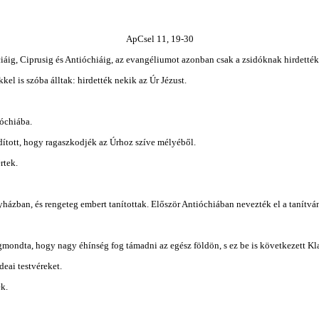
ApCsel 11, 19-30
íciáig, Ciprusig és Antióchiáig, az evangéliumot azonban csak a zsidóknak hirdették
kkel is szóba álltak: hirdették nekik az Úr Jézust.
ióchiába.
dított, hogy ragaszkodjék az Úrhoz szíve mélyéből.
rtek.
gyházban, és rengeteg embert tanítottak. Először Antióchiában nevezték el a tanítv
egmondta, hogy nagy éhínség fog támadni az egész földön, s ez be is következett Kl
eai testvéreket.
k.