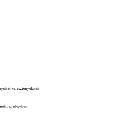
.
ányokat keresztényeknek.
audiusz idejében.