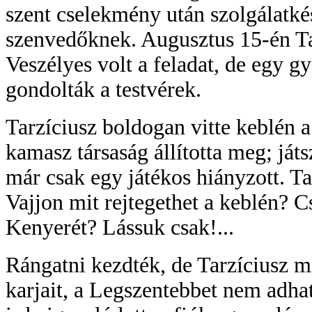
szent cselekmény után szolgálatkés
szenvedőknek. Augusztus 15-én Tar
Veszélyes volt a feladat, de egy 
gondolták a testvérek.
Tarzíciusz boldogan vitte keblén 
kamasz társaság állította meg; játs
már csak egy játékos hiányzott. Ta
Vajjon mit rejtegethet a keblén? 
Kenyerét? Lássuk csak!...
Rángatni kezdték, de Tarzíciusz m
karjait, a Legszentebbet nem adha