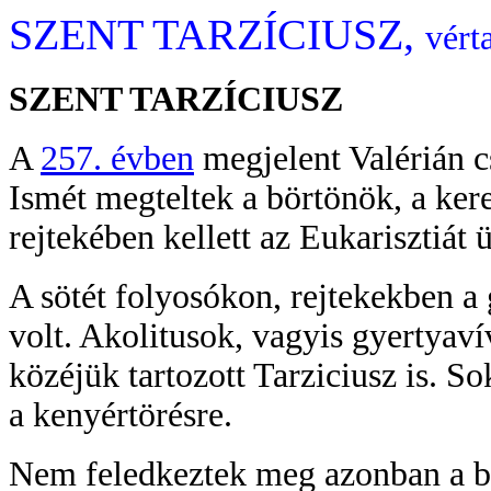
SZENT TARZÍCIUSZ,
vért
SZENT TARZÍCIUSZ
A
257. évben
megjelent Valérián cs
Ismét megteltek a börtönök, a ke
rejtekében kellett az Eukarisztiát
A sötét folyosókon, rejtekekben a
volt. Akolitusok, vagyis gyertyaví
közéjük tartozott Tarziciusz is. So
a kenyértörésre.
Nem feledkeztek meg azonban a bö