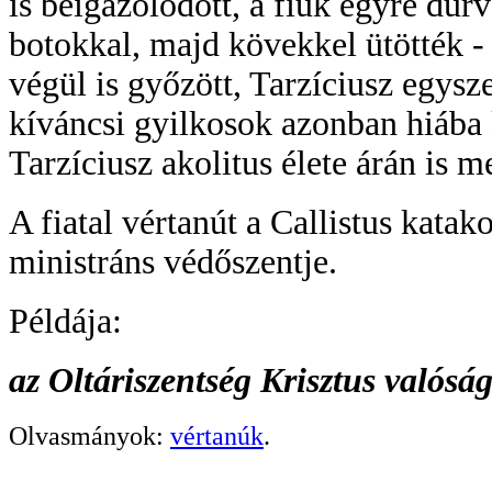
is beigazolódott, a fiúk egyre dúr
botokkal, majd kövekkel ütötték - 
végül is győzött, Tarzíciusz egysze
kíváncsi gyilkosok azonban hiába k
Tarzíciusz akolitus élete árán is 
A fiatal vértanút a Callistus kata
ministráns védőszentje.
Példája:
az Oltáriszentség Krisztus valóság
Olvasmányok:
vértanúk
.