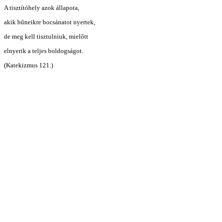
A tisztítóhely azok állapota,
akik bűneikre bocsánatot nyertek,
de meg kell tisztulniuk, mielőtt
elnyerik a teljes boldogságot.
(Katekizmus 121.)