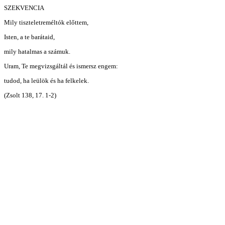
SZEKVENCIA
Mily tiszteletreméltók előttem,
Isten, a te barátaid,
mily hatalmas a számuk.
Uram, Te megvizsgáltál és ismersz engem:
tudod, ha leülök és ha felkelek.
(Zsolt 138, 17. 1-2)