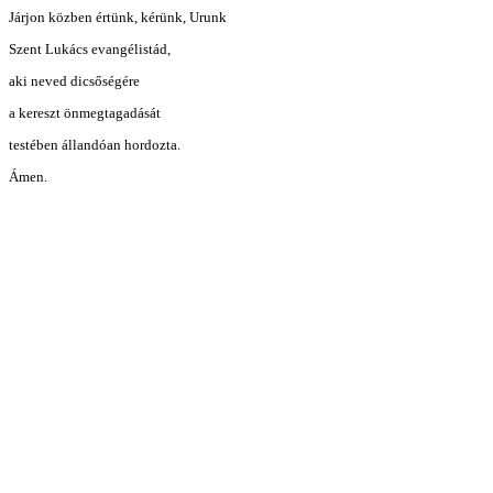
Járjon közben értünk, kérünk, Urunk
Szent Lukács evangélistád,
aki neved dicsőségére
a kereszt önmegtagadását
testében állandóan hordozta.
Ámen.