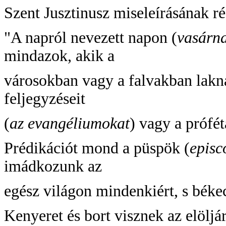
Szent Jusztinusz miseleírásának ré
"A napról nevezett napon (
vasárn
mindazok, akik a
városokban vagy a falvakban lakna
feljegyzéseit
(
az evangéliumokat
) vagy a prófét
Prédikációt mond a püspök (
episc
imádkozunk az
egész világon mindenkiért, s béke
Kenyeret és bort visznek az elöljá