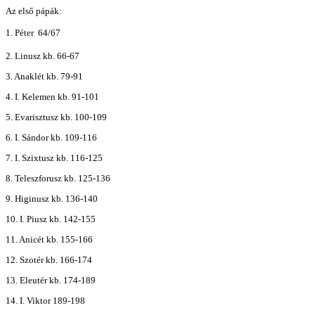
Az első pápák:
1. Péter  64/67
2. Linusz kb. 66-67
3. Anaklét kb. 79-91
4. I. Kelemen kb. 91-101
5. Evarisztusz kb. 100-109
6. I. Sándor kb. 109-116
7. I. Szixtusz kb. 116-125
8. Teleszforusz kb. 125-136
9. Higinusz kb. 136-140
10. I. Piusz kb. 142-155
11. Anicét kb. 155-166
12. Szotér kb. 166-174
13. Eleutér kb. 174-189
14. I. Viktor 189-198