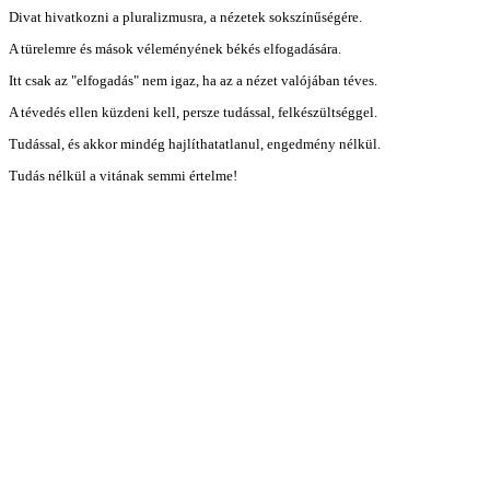
Divat hivatkozni a pluralizmusra, a nézetek sokszínűségére.
A türelemre és mások véleményének békés elfogadására.
Itt csak az "elfogadás" nem igaz, ha az a nézet valójában téves.
A tévedés ellen küzdeni kell, persze tudással, felkészültséggel.
Tudással, és akkor mindég hajlíthatatlanul, engedmény nélkül.
Tudás nélkül a vitának semmi értelme!