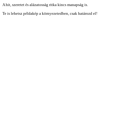
A hit, szeretet és alázatosság ritka kincs manapság is.
Te is lehetsz példakép a környezetedben, csak határozd el!