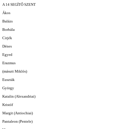
A 14 SEGÍTŐ SZENT
Ákos
Balázs
Borbála
Cirjék
Dénes
Egyed
Erazmus
(másutt Miklós)
Euszták
György
Katalin (Alexandriai)
Kristóf
Margit (Antiochiai)
Pantaleon (Pentele)