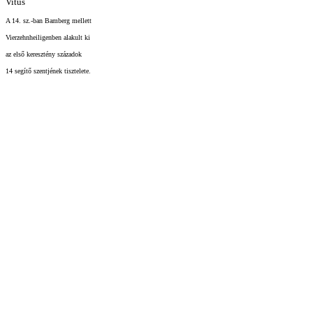
Vitus
A 14. sz.-ban Bamberg mellett
Vierzehnheiligenben alakult ki
az első keresztény századok
14 segítő szentjének tisztelete.