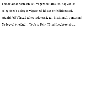
Feladataidat hősiesen kell végezned: kicsit is, nagyot is!
A legkisebb dolog is végezhető hősies önfeláldozással.
Ajánld fel! Végezd teljes tudatossággal, hibátlanul, pontosan!
Ne legyél önelégült! Több is Telik Tőled! Legközelebb...