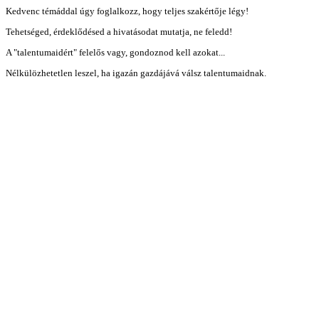
Kedvenc témáddal úgy foglalkozz, hogy teljes szakértője légy!
Tehetséged, érdeklődésed a hivatásodat mutatja, ne feledd!
A "talentumaidért" felelős vagy, gondoznod kell azokat...
Nélkülözhetetlen leszel, ha igazán gazdájává válsz talentumaidnak.