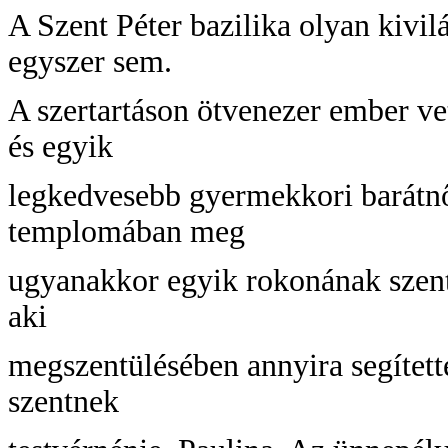
A Szent Péter bazilika olyan kivi
egyszer sem.
A szertartáson ötvenezer ember vet
és egyik
legkedvesebb gyermekkori barátnőj
templomában meg
ugyanakkor egyik rokonának szentb
aki
megszentülésében annyira segített
szentnek