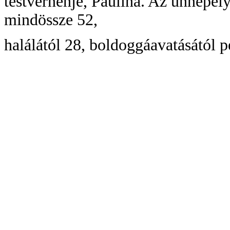
testvérnénje, Paulina. Az ünnepély
mindössze 52,
halálától 28, boldoggáavatásától pe